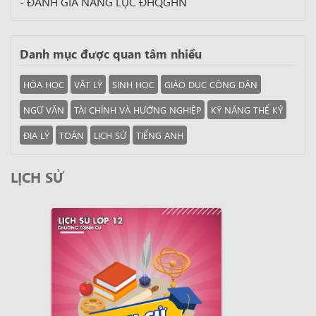
- ĐÁNH GIÁ NĂNG LỰC ĐHQGHN
Danh mục được quan tâm nhiều
HÓA HỌC
VẬT LÝ
SINH HỌC
GIÁO DỤC CÔNG DÂN
NGỮ VĂN
TÀI CHÍNH VÀ HƯỚNG NGHIỆP
KỸ NĂNG THẾ KỶ
ĐỊA LÝ
TOÁN
LỊCH SỬ
TIẾNG ANH
LỊCH SỬ