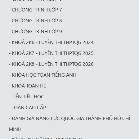
- CHƯƠNG TRÌNH LỚP 7
- CHƯƠNG TRÌNH LỚP 8
- CHƯƠNG TRÌNH LỚP 9
- KHOÁ 2K6 - LUYỆN THI THPTQG 2024
- KHOÁ 2K7 - LUYỆN THI THPTQG 2025
- KHOÁ 2K8 - LUYỆN THI THPTQG 2026
- KHÓA HỌC TOÁN TIẾNG ANH
- KHOÁ TOÁN HÈ
- TIỀN TIỂU HỌC
- TOÁN CAO CẤP
- ĐÁNH GIÁ NĂNG LỰC QUỐC GIA THÀNH PHỐ HỒ CHÍ
MINH