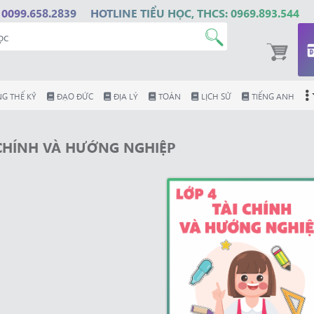
 0099.658.2839
HOTLINE TIỂU HỌC, THCS: 0969.893.544
G THẾ KỶ
ĐẠO ĐỨC
ĐỊA LÝ
TOÁN
LỊCH SỬ
TIẾNG ANH
 CHÍNH VÀ HƯỚNG NGHIỆP