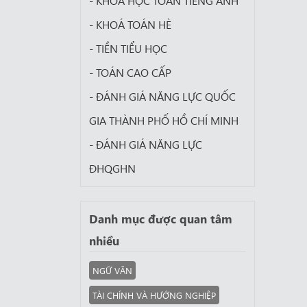
- KHÓA HỌC TOÁN TIẾNG ANH
- KHOÁ TOÁN HÈ
- TIỀN TIỂU HỌC
- TOÁN CAO CẤP
- ĐÁNH GIÁ NĂNG LỰC QUỐC
GIA THÀNH PHỐ HỒ CHÍ MINH
- ĐÁNH GIÁ NĂNG LỰC
ĐHQGHN
Danh mục được quan tâm
nhiều
NGỮ VĂN
TÀI CHÍNH VÀ HƯỚNG NGHIỆP