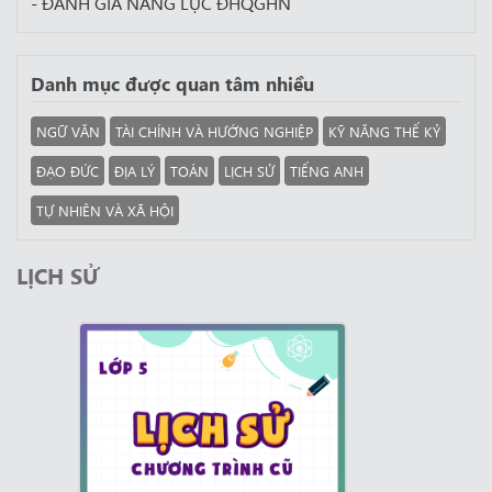
- ĐÁNH GIÁ NĂNG LỰC ĐHQGHN
Danh mục được quan tâm nhiều
NGỮ VĂN
TÀI CHÍNH VÀ HƯỚNG NGHIỆP
KỸ NĂNG THẾ KỶ
ĐẠO ĐỨC
ĐỊA LÝ
TOÁN
LỊCH SỬ
TIẾNG ANH
TỰ NHIÊN VÀ XÃ HỘI
LỊCH SỬ