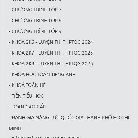
- CHƯƠNG TRÌNH LỚP 7
- CHƯƠNG TRÌNH LỚP 8
- CHƯƠNG TRÌNH LỚP 9
- KHOÁ 2K6 - LUYỆN THI THPTQG 2024
- KHOÁ 2K7 - LUYỆN THI THPTQG 2025
- KHOÁ 2K8 - LUYỆN THI THPTQG 2026
- KHÓA HỌC TOÁN TIẾNG ANH
- KHOÁ TOÁN HÈ
- TIỀN TIỂU HỌC
- TOÁN CAO CẤP
- ĐÁNH GIÁ NĂNG LỰC QUỐC GIA THÀNH PHỐ HỒ CHÍ
MINH