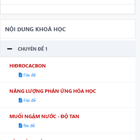
NỘI DUNG KHOÁ HỌC
CHUYÊN ĐỀ 1
HIĐROCACBON
File đề
NĂNG LƯỢNG PHẢN ỨNG HÓA HỌC
File đề
MUỐI NGẬM NƯỚC - ĐỘ TAN
file đề