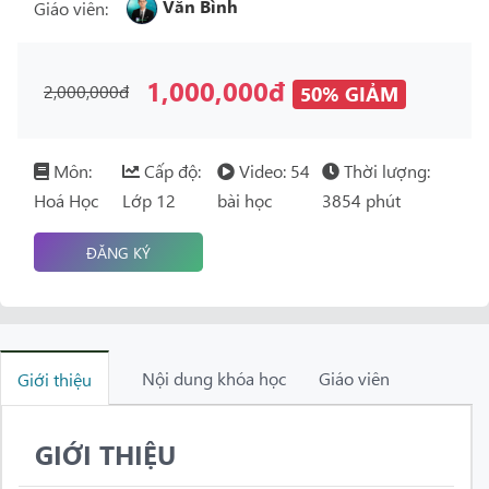
Văn Bình
Giáo viên:
1,000,000đ
2,000,000đ
50% GIẢM
Môn:
Cấp độ:
Video: 54
Thời lượng:
Hoá Học
Lớp 12
bài học
3854 phút
ĐĂNG KÝ
Nội dung khóa học
Giáo viên
Giới thiệu
GIỚI THIỆU