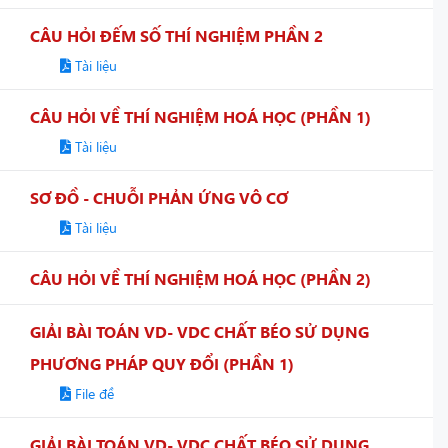
CÂU HỎI ĐẾM SỐ THÍ NGHIỆM PHẦN 2
Tài liệu
CÂU HỎI VỀ THÍ NGHIỆM HOÁ HỌC (PHẦN 1)
Tài liệu
SƠ ĐỒ - CHUỖI PHẢN ỨNG VÔ CƠ
Tài liệu
CÂU HỎI VỀ THÍ NGHIỆM HOÁ HỌC (PHẦN 2)
GIẢI BÀI TOÁN VD- VDC CHẤT BÉO SỬ DỤNG
PHƯƠNG PHÁP QUY ĐỔI (PHẦN 1)
File đề
GIẢI BÀI TOÁN VD- VDC CHẤT BÉO SỬ DỤNG