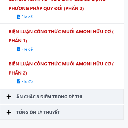
PHƯƠNG PHÁP QUY ĐỔI (PHẦN 2)
File đề
BIỆN LUẬN CÔNG THỨC MUỐI AMONI HỮU CƠ (
PHẦN 1)
File đề
BIỆN LUẬN CÔNG THỨC MUỐI AMONI HỮU CƠ (
PHẦN 2)
File đề
ĂN CHẮC 8 ĐIỂM TRONG ĐỀ THI
TỔNG ÔN LÝ THUYẾT