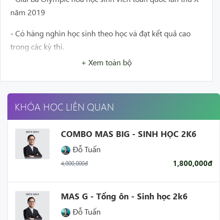
n
ăm 2019
- Có hàng nghìn học sinh theo học và đạt kết quả cao
trong các kỳ thi.
+ Xem toàn bộ
- Chuyên gia hỗ trợ học sinh mất gốc, tạo động lực cho
học sinh tiến bộ đạt 9+
- Giảng dạy chi tiết, cặn kẽ, sử dụng nhiều phương pháp
KHÓA HỌC LIÊN QUAN
giúp học sinh dễ dàng hiểu bài
COMBO MAS BIG - SINH HỌC 2K6
- Hỗ trợ học sinh nhiệt tình, là điểm đến tin cậy khi học
Đỗ Tuấn
sinh cần tư vấn.
1,800,000đ
4,000,000đ
MAS G - Tổng ôn - Sinh học 2k6
Đỗ Tuấn