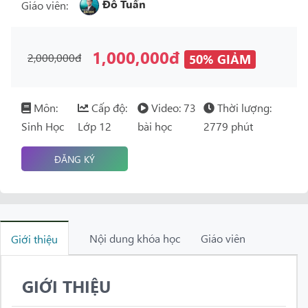
Đỗ Tuấn
Giáo viên:
1,000,000đ
2,000,000đ
50% GIẢM
Môn:
Cấp độ:
Video: 73
Thời lượng:
Sinh Học
Lớp 12
bài học
2779 phút
ĐĂNG KÝ
Nội dung khóa học
Giáo viên
Giới thiệu
GIỚI THIỆU